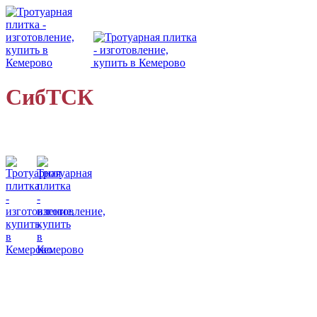
СибТСК
Кемеровский завод
малых бетонных форм
• 8 (923) 604-50-96
• 8 (923) 604-01-64