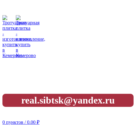
• 8 (923) 604-73-28
График работы:
ПН-ПТ 8:00-16:30
Обед: 12:00-12:30
СБ,ВС: — выходной
real.sibtsk@yandex.ru
г. Кемерово, Западный Проезд 3 "А"
0
пунктов
/
0.00
₽