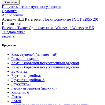
товара
В корзину
Лоток
Получить бесплатную консультацию
дорожный
Сравнить
водоотводной
Add to wishlist
открытого
Артикул:
Н/Д
Категория:
Лотки дорожные ГОСТ 32955-2014
типа
Поделиться
Facebook
Twitter
Одноклассники
WhatsApp
WhatsApp
ВК
Telegram
Viber
закрыть
Продукция
Блок ступеней (парапетный)
Большой квадрат
Камень бортовой искусственный рядовой
Камень бортовой искусственный рядовой
Брусчатка
Брусчатка двойная
Брусчатка двойная-6
Брусчатка-6
Газонная решетка (паркинг)
Классико 6
Лоток
Лоток