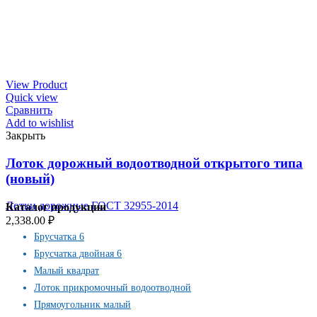
View Product
Quick view
Сравнить
Add to wishlist
Закрыть
Лоток дорожный водоотводной открытого типа
(новый)
Лотки дорожные ГОСТ 32955-2014
Каталог продукции
2,338.00
₽
Брусчатка 6
Брусчатка двойная 6
Малый квадрат
Лоток прикромочный водоотводной
Прямоугольник малый