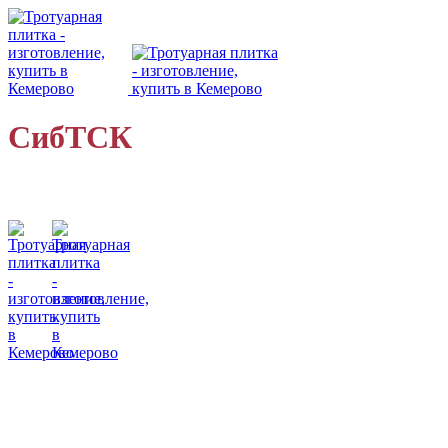
СибТСК
Кемеровский завод
малых бетонных форм
• 8 (923) 604-50-96
• 8 (923) 604-01-64