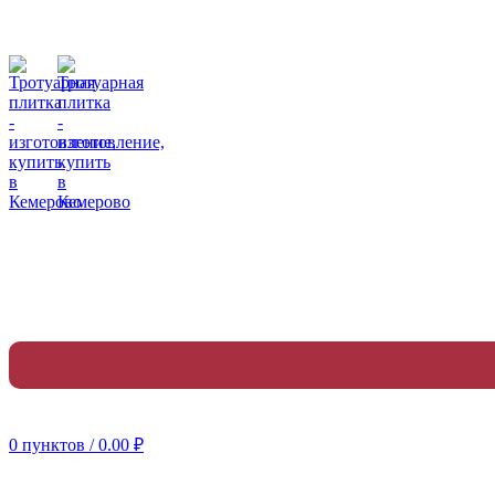
• 8 (923) 604-73-28
График работы:
ПН-ПТ 8:00-16:30
Обед: 12:00-12:30
СБ,ВС: — выходной
г. Кемерово, Западный Проезд 3 "А"
0
пунктов
/
0.00
₽