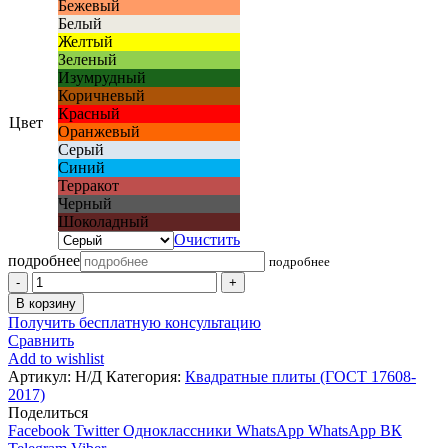
Бежевый
Белый
Желтый
Зеленый
Изумрудный
Коричневый
Красный
Цвет
Оранжевый
Серый
Синий
Терракот
Черный
Шоколадный
Очистить
подробнее
подробнее
Количество
товара
В корзину
Новый
Получить бесплатную консультацию
город
Сравнить
-
Add to wishlist
6
Артикул:
Н/Д
Категория:
Квадратные плиты (ГОСТ 17608-
2017)
Поделиться
Facebook
Twitter
Одноклассники
WhatsApp
WhatsApp
ВК