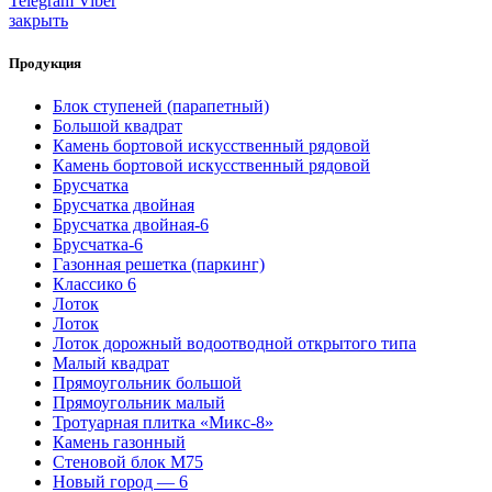
Telegram
Viber
закрыть
Продукция
Блок ступеней (парапетный)
Большой квадрат
Камень бортовой искусственный рядовой
Камень бортовой искусственный рядовой
Брусчатка
Брусчатка двойная
Брусчатка двойная-6
Брусчатка-6
Газонная решетка (паркинг)
Классико 6
Лоток
Лоток
Лоток дорожный водоотводной открытого типа
Малый квадрат
Прямоугольник большой
Прямоугольник малый
Тротуарная плитка «Микс-8»
Камень газонный
Стеновой блок М75
Новый город — 6