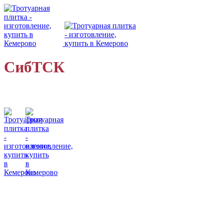
СибТСК
Кемеровский завод
малых бетонных форм
• 8 (923) 604-50-96
• 8 (923) 604-01-64