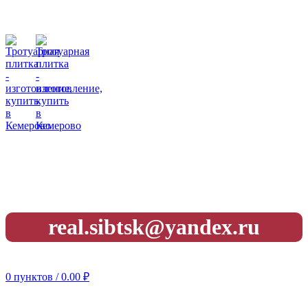
• 8 (923) 604-73-28
График работы:
ПН-ПТ 8:00-16:30
Обед: 12:00-12:30
СБ,ВС: — выходной
real.sibtsk@yandex.ru
г. Кемерово, Западный Проезд 3 "А"
0
пунктов
/
0.00
₽