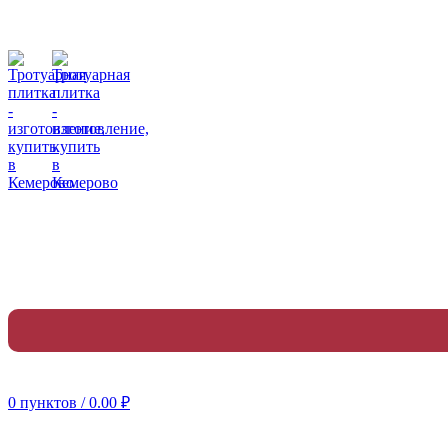
• 8 (923) 604-73-28
График работы:
ПН-ПТ 8:00-16:30
Обед: 12:00-12:30
СБ,ВС: — выходной
г. Кемерово, Западный Проезд 3 "А"
0
пунктов
/
0.00
₽