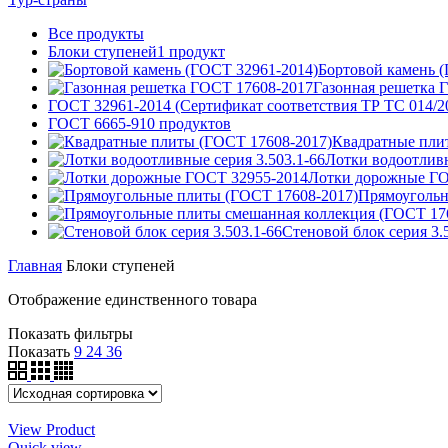
Все
продукты
Блоки ступеней
1
продукт
Бортовой камень 
Газонная решетка 
ГОСТ 32961-2014 (Сертификат соответствия ТР ТС 014/2
ГОСТ 6665-91
0
продуктов
Квадратные пли
Лотки водоотливн
Лотки дорожные ГО
Прямоугольн
Стеновой блок серия 3.
Главная
Блоки ступеней
Отображение единственного товара
Показать фильтры
Показать
9
24
36
View Product
Quick view