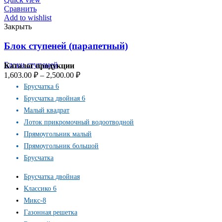
Сравнить
Add to wishlist
Закрыть
Блок ступеней (парапетный)
Блоки ступеней
Каталог продукции
1,603.00
₽
–
2,500.00
₽
Брусчатка 6
Брусчатка двойная 6
Малый квадрат
Лоток прикромочный водоотводной
Прямоугольник малый
Прямоугольник большой
Брусчатка
Брусчатка двойная
Классико 6
Микс-8
Газонная решетка