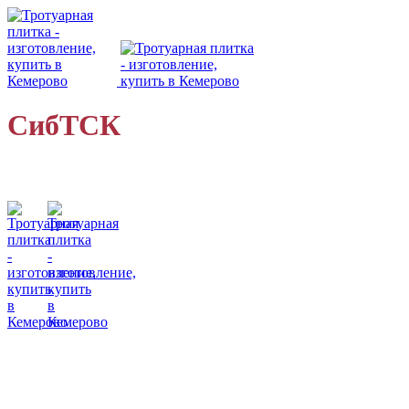
СибТСК
Кемеровский завод
малых бетонных форм
• 8 (923) 604-50-96
• 8 (923) 604-01-64