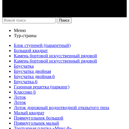
Поиск
Меню
Тур-страны
Блок ступеней (парапетный)
Большой квадрат
Камень бортовой искусственный рядовой
Камень бортовой искусственный рядовой
Брусчатка
Брусчатка двойная
Брусчатка двойная-6
Брусчатка-6
Газонная решетка (паркинг)
Классико 6
Лоток
Лоток
Лоток дорожный водоотводной открытого типа
Малый квадрат
Прямоугольник большой
Прямоугольник малый
Тротуарная плитка «Микс-8»