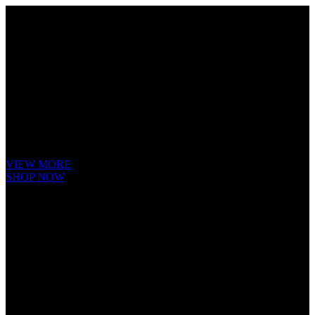
Cube Nutrail
Hybrid
Bicycle.
It is a long established fact that a reader will be distracted by the readable
content of a page when looking at its layout. The point of using Lorem
Ipsum is that it has a more-or-less.
VIEW MORE
SHOP NOW