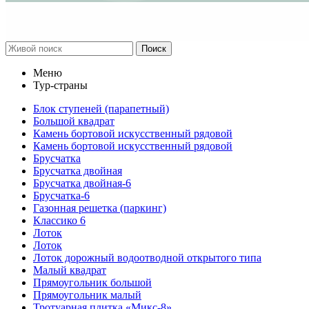
Поиск
Меню
Тур-страны
Блок ступеней (парапетный)
Большой квадрат
Камень бортовой искусственный рядовой
Камень бортовой искусственный рядовой
Брусчатка
Брусчатка двойная
Брусчатка двойная-6
Брусчатка-6
Газонная решетка (паркинг)
Классико 6
Лоток
Лоток
Лоток дорожный водоотводной открытого типа
Малый квадрат
Прямоугольник большой
Прямоугольник малый
Тротуарная плитка «Микс-8»